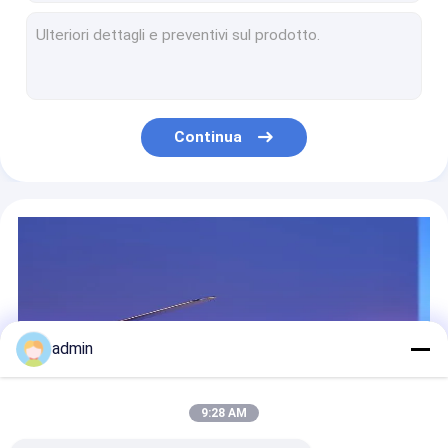
Vasca da lavaggio singola vasca multi-tasking 50cm 60cm 80cm lavandino in acciaio inox
SS304 Lavello da cucina in granito stile americano Lavello igienico in acciaio inossidabile
Elegante lavandino da cucina doppio stile americano lavandino commerciale in acciaio inossidabile 810 mm
SS304 Dispositivo a vasca singola da 80 cm a 90 cm in acciaio inossidabile
Finitura polacca lavandino da cucina commerciale forma arco di acciaio inossidabile lavandino utilitario 250mm
Continua
Cucina singola in acciaio inossidabile a forma di L, lavandino lucidato
Cucine in acciaio inossidabile lavandini artigianali Cucine in acciaio inossidabile 304
SUS304 Drenaggio lineare della doccia 360 rotazione stile europeo
Valvole di ferro fuso a fusto non rialzante Valvole di porta Ci DIN3352 F5 Ferro duttile
DIN3352 F4 Valvola di controllo a sfera in ghisa PN16 PN10
admin
9:28 AM