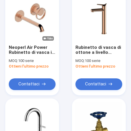
Neoperl Air Power
Rubinetto di vasca di
Rubinetto di vasca in
ottone a livello
ottone Rubinetto di
singolo 250 mm 170
MOQ:
100 serie
MOQ:
100 serie
vasca in ottone
mm Rubinetto di
Ottieni l'ultimo prezzo
Ottieni l'ultimo prezzo
spazzolato Pop Up
vasca da bagno in
Set di rifiuti
ottone
disponibili
Contattaci
Contattaci