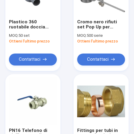
Plastico 360
Cromo nero rifiuti
ruotabile doccia
set Pop Up per
rifiuti di uscita
miscelatore vasca e
MOQ:
50 set
MOQ:
500 serie
orizzontale SS
miscelatori bidet
Ottieni l'ultimo prezzo
Ottieni l'ultimo prezzo
copertura in
bianco
ceramica doccia
scarico pavimento
Contattaci
Contattaci
Casa
Prodotti
Video
PN16 Telefono di
Fittings per tubi in