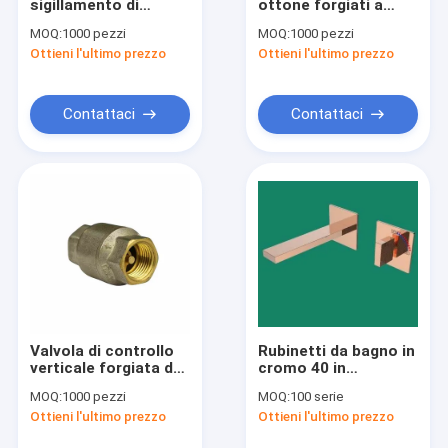
sigillamento di
ottone forgiati a
Chi siamo
ottone Valvole a
nucleo di rame Cappa
MOQ:
1000 pezzi
MOQ:
1000 pezzi
sfera Livello Valvole
di tubi a
Ottieni l'ultimo prezzo
Ottieni l'ultimo prezzo
a sfera PPR a mano
compressione
Fatory Tour
1/2 - 4 pollici 320g
Standard BS864-2
Controllo di qualità
Contattaci
Contattaci
Contattaci
Richiedere un preventivo
Rubinetti
Valvole d'ottone
Valvola di controllo
Rubinetti da bagno in
verticale forgiata da
cromo 40 in
Tappi per tubazioni
1 pollice in ottone
ceramica con
MOQ:
1000 pezzi
MOQ:
100 serie
INOJY5000 Serie 1/2
manicomio di zinco
Acciai da bagno
Ottieni l'ultimo prezzo
Ottieni l'ultimo prezzo
pollice - Valvola di
Rubinetti da bagno in
controllo in ottone
ottone