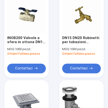
INOB200 Valvole a
DN15 DN20 Rubinetti
sfera in ottone DN15
per tubazioni
Bore Butterfly Handle
Rubinetti per bagno a
MOQ:
1000 pezzi
MOQ:
1000 pezzi
Valve 1/2in - 2in
filo maschile con
Ottieni l'ultimo prezzo
Ottieni l'ultimo prezzo
Female Thread
ugello
Contattaci
Contattaci