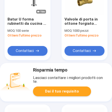
Batur U forma
Valvole di porta in
rubinetti da cucina di
ottone forgiato
ottone singolo livello
Ruota a mano 1/2 In -
MOQ:
100 serie
MOQ:
1000 pezzi
rubinetto da cucina
2 In Femminile
Ottieni l'ultimo prezzo
Ottieni l'ultimo prezzo
sostituzione
Valvole a filo tagliato
Contattaci
Contattaci
Risparmia tempo
Lasciaci contattare i migliori prodotti con
te.
Dai il tuo requisito